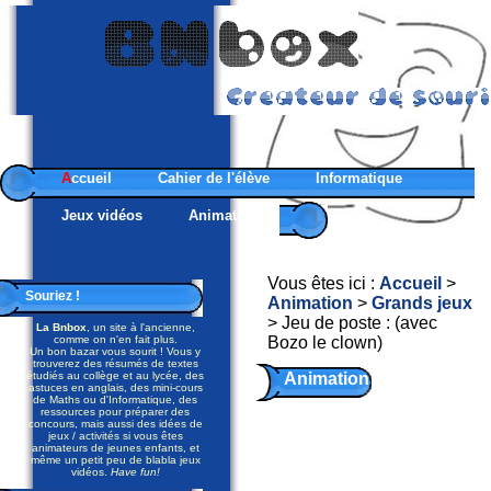
A
ccueil
Cahier de l'élève
Informatique
Jeux vidéos
Animateurs
Vous êtes ici :
Accueil
>
Souriez !
Animation
>
Grands jeux
> Jeu de poste : (avec
La Bnbox
, un site à l'ancienne,
comme on n'en fait plus.
Bozo le clown)
Un bon bazar vous sourit ! Vous y
trouverez des résumés de textes
étudiés au collège et au lycée, des
Animation
astuces en anglais, des mini-cours
de Maths ou d'Informatique, des
-
ressources pour préparer des
concours, mais aussi des idées de
jeux / activités si vous êtes
Grands
animateurs de jeunes enfants, et
même un petit peu de blabla jeux
jeux
vidéos.
Have fun!