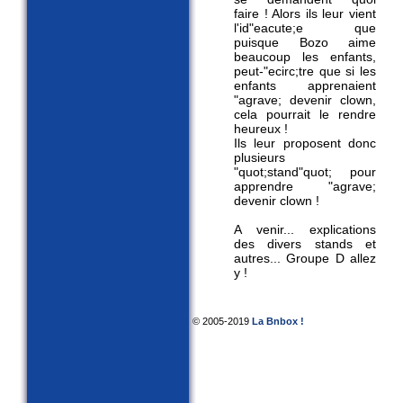
faire ! Alors ils leur vient
l'id"eacute;e que
puisque Bozo aime
beaucoup les enfants,
peut-"ecirc;tre que si les
enfants apprenaient
"agrave; devenir clown,
cela pourrait le rendre
heureux !
Ils leur proposent donc
plusieurs
"quot;stand"quot; pour
apprendre "agrave;
devenir clown !
A venir... explications
des divers stands et
autres... Groupe D allez
y !
© 2005-2019
La Bnbox !