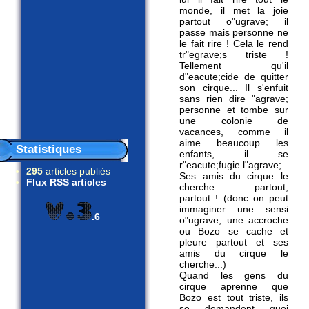
monde, il met la joie
partout o"ugrave; il
passe mais personne ne
le fait rire ! Cela le rend
tr"egrave;s triste !
Tellement qu'il
d"eacute;cide de quitter
son cirque... Il s'enfuit
sans rien dire "agrave;
personne et tombe sur
une colonie de
vacances, comme il
aime beaucoup les
Statistiques
enfants, il se
r"eacute;fugie l"agrave;.
295
articles publiés
Ses amis du cirque le
Flux RSS articles
cherche partout,
partout ! (donc on peut
immaginer une sensi
.6
o"ugrave; une accroche
ou Bozo se cache et
pleure partout et ses
amis du cirque le
cherche...)
Quand les gens du
cirque aprenne que
Bozo est tout triste, ils
se demandent quoi