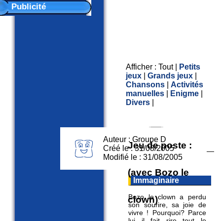
Publicité
Afficher :
Tout
|
Petits
jeux
|
Grands jeux
|
Chansons
|
Activités
manuelles
|
Enigme
|
Divers
|
Auteur : Groupe D
Jeu de poste :
Créé le : 31/08/2005
Modifié le : 31/08/2005
(avec Bozo le
Immaginaire
Bozo le clown a perdu
clown)
son sourire, sa joie de
vivre ! Pourquoi? Parce
lui il fait rire tout le