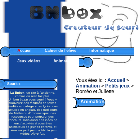
A
ccueil
Cahier de l'élève
Informatique
Jeux vidéos
Animateurs
Vous êtes ici :
Accueil
>
Souriez !
Animation
>
Petits jeux
>
Roméo et Juliette
La Bnbox
, un site à l'ancienne,
comme on n'en fait plus.
Un bon bazar vous sourit ! Vous y
Animation
trouverez des résumés de textes
étudiés au collège et au lycée, des
- Petits
astuces en anglais, des mini-cours
de Maths ou d'Informatique, des
ressources pour préparer des
jeux
concours, mais aussi des idées de
jeux / activités si vous êtes
animateurs de jeunes enfants, et
même un petit peu de blabla jeux
vidéos.
Have fun!