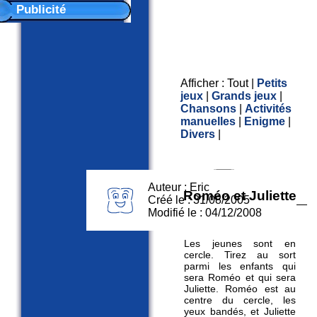
Publicité
Afficher :
Tout
|
Petits
jeux
|
Grands jeux
|
Chansons
|
Activités
manuelles
|
Enigme
|
Divers
|
Auteur : Eric
Roméo et Juliette
Créé le : 31/08/2005
Modifié le : 04/12/2008
Les jeunes sont en
cercle. Tirez au sort
parmi les enfants qui
sera Roméo et qui sera
Juliette. Roméo est au
centre du cercle, les
yeux bandés, et Juliette