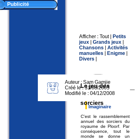
Publicité
Afficher :
Tout
|
Petits
jeux
|
Grands jeux
|
Chansons
|
Activités
manuelles
|
Enigme
|
Divers
|
Auteur : Sam Gamjie
Le jeu des
Créé le : 31/08/2005
Modifié le : 04/12/2008
sorciers
Imaginaire
C'est le rassemblement
annuel des sorciers du
royaume de Ploorf. Par
conséquence, tout le
monde se donne un