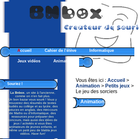
A
ccueil
Cahier de l'élève
Informatique
Jeux vidéos
Animateurs
Vous êtes ici :
Accueil
>
Souriez !
Animation
>
Petits jeux
>
Le jeu des sorciers
La Bnbox
, un site à l'ancienne,
comme on n'en fait plus.
Un bon bazar vous sourit ! Vous y
Animation
trouverez des résumés de textes
étudiés au collège et au lycée, des
- Petits
astuces en anglais, des mini-cours
de Maths ou d'Informatique, des
ressources pour préparer des
jeux
concours, mais aussi des idées de
jeux / activités si vous êtes
animateurs de jeunes enfants, et
même un petit peu de blabla jeux
vidéos.
Have fun!