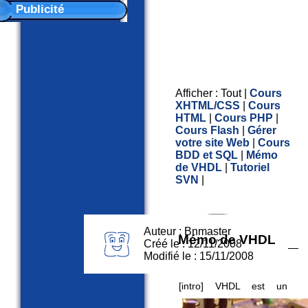
de
Publicité
VHDL
Afficher :
Tout
|
Cours
XHTML/CSS
|
Cours
HTML
|
Cours PHP
|
Cours Flash
|
Gérer
votre site Web
|
Cours
BDD et SQL
|
Mémo
de VHDL
|
Tutoriel
SVN
|
Auteur : Bnmaster
Mémo de VHDL
Créé le : 12/11/2008
Modifié le : 15/11/2008
[intro]
VHDL est un