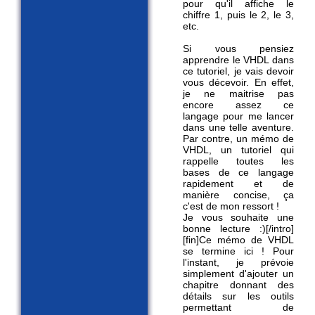
pour qu'il affiche le
chiffre 1, puis le 2, le 3,
etc.
Si vous pensiez
apprendre le VHDL dans
ce tutoriel, je vais devoir
vous décevoir. En effet,
je ne maitrise pas
encore assez ce
langage pour me lancer
dans une telle aventure.
Par contre, un mémo de
VHDL, un tutoriel qui
rappelle toutes les
bases de ce langage
rapidement et de
manière concise, ça
c'est de mon ressort !
Je vous souhaite une
bonne lecture :)[/intro]
[fin]Ce mémo de VHDL
se termine ici ! Pour
l'instant, je prévoie
simplement d'ajouter un
chapitre donnant des
détails sur les outils
permettant de