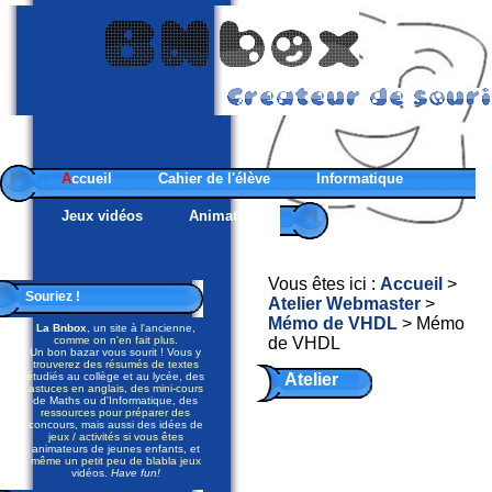
A
ccueil
Cahier de l'élève
Informatique
Jeux vidéos
Animateurs
Vous êtes ici :
Accueil
>
Souriez !
Atelier Webmaster
>
Mémo de VHDL
> Mémo
La Bnbox
, un site à l'ancienne,
comme on n'en fait plus.
de VHDL
Un bon bazar vous sourit ! Vous y
trouverez des résumés de textes
étudiés au collège et au lycée, des
Atelier
astuces en anglais, des mini-cours
de Maths ou d'Informatique, des
Webmaster
ressources pour préparer des
concours, mais aussi des idées de
jeux / activités si vous êtes
-
animateurs de jeunes enfants, et
même un petit peu de blabla jeux
Mémo
vidéos.
Have fun!