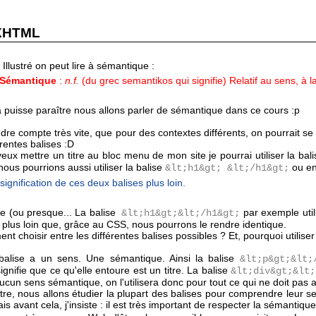
 XHTML
 Illustré on peut lire à sémantique :
Sémantique
:
n.f.
(du grec semantikos qui signifie) Relatif au sens, à la
a puisse paraître nous allons parler de sémantique dans ce cours :p
endre compte très vite, que pour des contextes différents, on pourrait 
érentes balises :D
ux mettre un titre au bloc menu de mon site je pourrai utiliser la bali
nous pourrions aussi utiliser la balise
ou en
&lt;h1&gt; &lt;/h1&gt;
ignification de ces deux balises plus loin.
re (ou presque... La balise
par exemple utili
&lt;h1&gt;&lt;/h1&gt;
 plus loin que, grâce au CSS, nous pourrons le rendre identique.
t choisir entre les différentes balises possibles ? Et, pourquoi utiliser
 balise a un sens. Une sémantique. Ainsi la balise
&lt;p&gt;&lt;
ignifie que ce qu'elle entoure est un titre. La balise
&lt;div&gt;&lt;
aucun sens sémantique, on l'utilisera donc pour tout ce qui ne doit pas a
tre, nous allons étudier la plupart des balises pour comprendre leur se
s avant cela, j'insiste : il est très important de respecter la sémantiqu