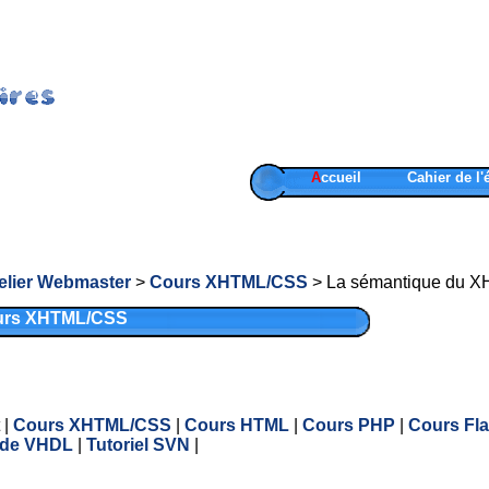
A
ccueil
Cahier de l'
elier Webmaster
>
Cours XHTML/CSS
> La sémantique du 
ours XHTML/CSS
t
|
Cours XHTML/CSS
|
Cours HTML
|
Cours PHP
|
Cours Fl
de VHDL
|
Tutoriel SVN
|