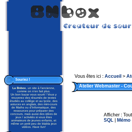
Vous êtes ici :
Accueil
>
At
Souriez !
Atelier Webmaster - C
La Bnbox
, un site à l'ancienne,
comme on n'en fait plus.
Un bon bazar vous sourit ! Vous y
trouverez des résumés de textes
étudiés au collège et au lycée, des
astuces en anglais, des mini-cours
de Maths ou d'Informatique, des
ressources pour préparer des
concours, mais aussi des idées de
Afficher :
Tou
jeux / activités si vous êtes
SQL
|
Mémo 
animateurs de jeunes enfants, et
même un petit peu de blabla jeux
vidéos.
Have fun!