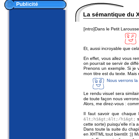
Publicité
La sémantique du
[intro]Dans le Petit Larousse
Et, aussi incroyable que cel
En effet, vous allez vous r
on pourrait se servir de diff
Prenons un exemple. Si je ve
mon titre est du texte. Mais 
Nous verrons la s
Le rendu visuel sera similai
de toute façon nous verrons
Alors, me direz-vous : commen
Il faut savoir que chaque
s
&lt;h1&gt;&lt;/h1&gt;
cette sorte) puisqu'elle n'a 
Dans toute la suite du chapi
en XHTML tout bientôt :)) Mai