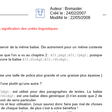
Auteur : Bnmaster
Créé le : 24/02/2007
Modifié le : 22/05/2008
 signification des unités linguistiques.
se servir de la même balise. Dis autrement pour un même contexte
se que l'on a vu au chapitre 2 :
puisque
&lt;p&gt;&lt;/p&gt;
core la balise
.
&lt;div&gt;&lt;/div&gt;
se une taille de police plus grande et une graisse plus épaisse.)
 l'une plutôt qu'une autre ?
est utilisé pour des paragraphes de textes. La balise
/p&gt;
est une balise dites
générique
(il n'en existe que 2 de
/div&gt;
voir de sens particulier.
ns et leur utilisation. (vous saurez donc faire pas mal de choses
e de chaque balise, de plus c'est à votre bénéfice !